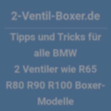
2-Ventil-Boxer.de
Tipps und Tricks für
alle BMW
2 Ventiler wie R65
R80 R90 R100 Boxer-
Modelle