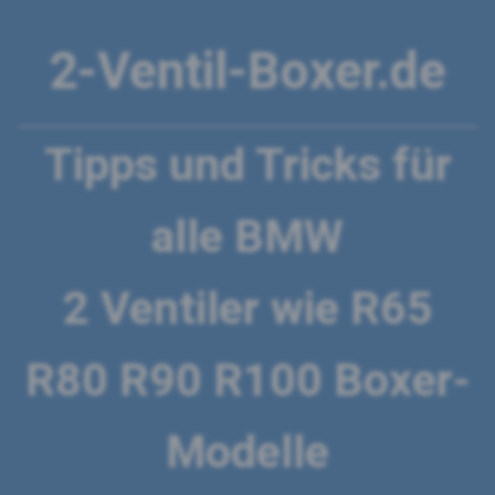
2-Ventil-Boxer.de
Tipps und Tricks für
alle BMW
2 Ventiler wie R65
R80 R90 R100 Boxer-
Modelle