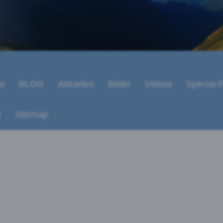
ps
BLOG
Aktuelles
Bilder
Videos
Special-P
t
Sitemap