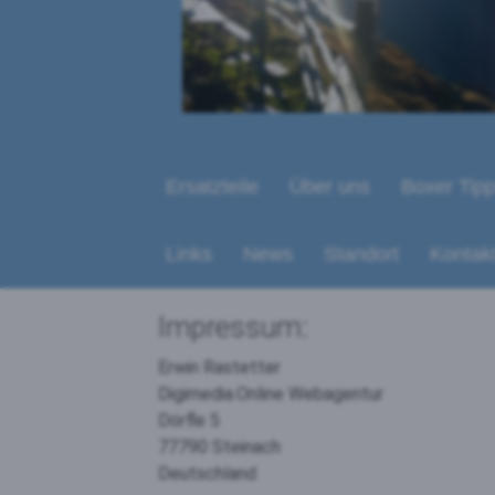
Ersatzteile
Über uns
Boxer Tip
Links
News
Standort
Kontak
Impressum:
Erwin Rastetter
Digimedia.Online Webagentur
Dörfle 5
77790 Steinach
Deutschland