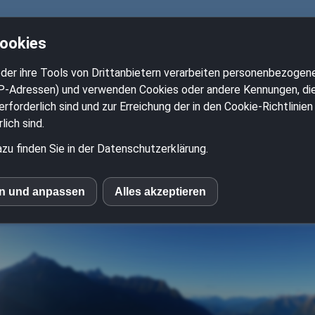
Cookies
2-Ventil-Boxer.de
der ihre Tools von Drittanbietern verarbeiten personenbezogene
P-Adressen) und verwenden Cookies oder andere Kennungen, die 
rforderlich sind und zur Erreichung der in den Cookie-Richtlini
pps und Tricks für alle 
ich sind.
zu finden Sie in der Datenschutzerklärung.
wie R65 R80 R90 R100 B
en und anpassen
Alles akzeptieren
le Fonts