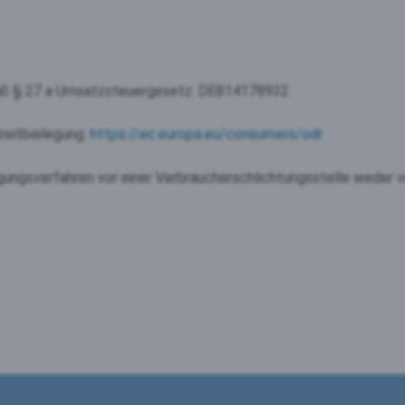
äß § 27 a Umsatzsteuergesetz: DE814178932
reitbeilegung:
https://ec.europa.eu/consumers/odr
gungsverfahren vor einer Verbraucherschlichtungsstelle weder ve