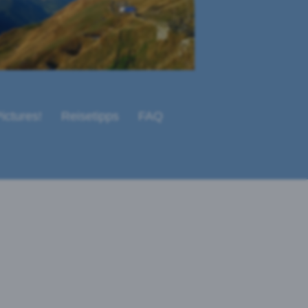
ictures!
Reisetipps
FAQ