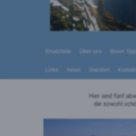
Ersatzteile
Über uns
Boxer Tip
Links
News
Standort
Kontak
Hier sind fünf ab
die sowohl sch