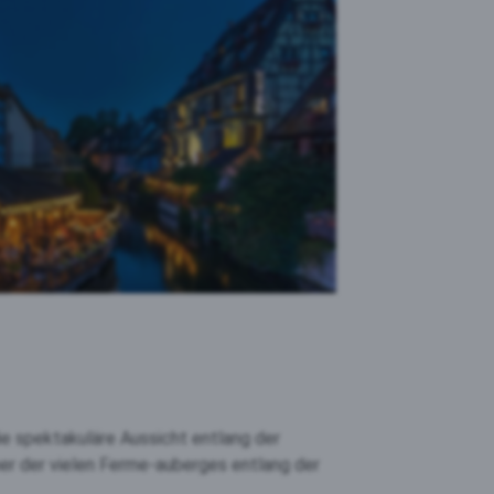
ie spektakuläre Aussicht entlang der
r der vielen Ferme-auberges entlang der