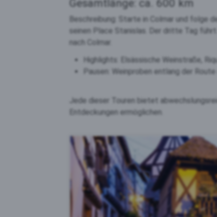
Gesamtlänge: ca. 600 km
Beschreibung: Starte in Colmar und folge d
seinen Place Stanislas. Der dritte Tag füh
nach Colmar.
Highlights: Elsässische Weinstraße, Ri
Pausen: Weinproben entlang der Route 
Jede dieser Touren bietet abwechslungsreich
Entdeckungen ermöglichen.