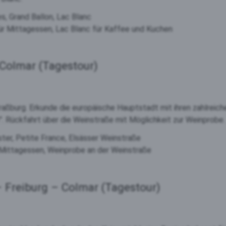
s, Grand Ballon, Lac Blanc
ür Mittagessen, Lac Blanc für Kaffee und Kuchen
 Colmar (Tagestour)
raßburg. Erkunde die europäische Hauptstadt mit ihren zahlreic
. Rückfahrt über die Weinstraße mit Möglichkeit zur Weinprobe.
ster, Petite France, Elsässer Weinstraße
 Mittagessen, Weinprobe an der Weinstraße
– Freiburg – Colmar (Tagestour)