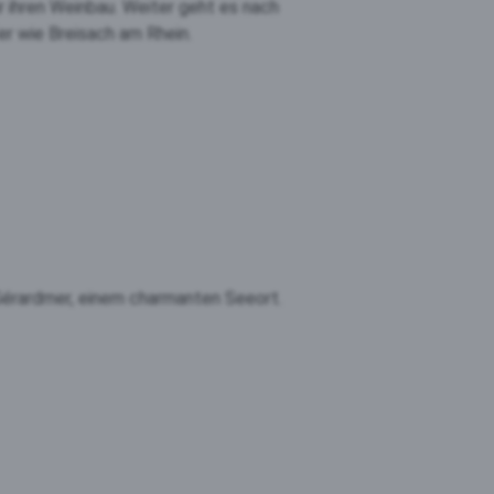
 ihren Weinbau. Weiter geht es nach
er wie Breisach am Rhein.
 Gérardmer, einem charmanten Seeort.