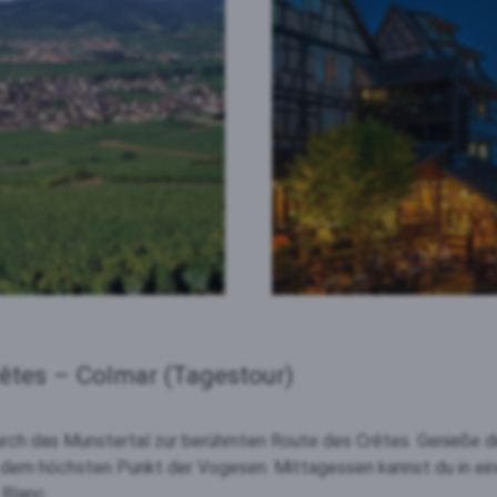
rêtes – Colmar (Tagestour)
urch das Munstertal zur berühmten Route des Crêtes. Genieße d
dem höchsten Punkt der Vogesen. Mittagessen kannst du in eine
 Blanc.