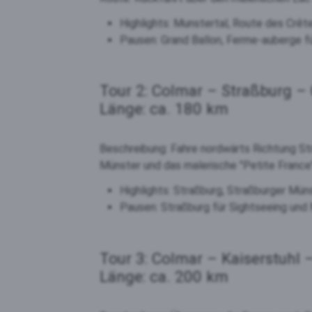
Highlights: Munstertal, Route des Crête
Pausen: Grand Ballon, Ferme-auberge f
Tour 2: Colmar – Straßburg –
Länge: ca. 180 km
Beschreibung: Fahre nordwärts Richtung St
Münster und das malerische "Petite France"
Highlights: Straßburg, Straßburger Mün
Pausen: Straßburg für Sightseeing und
Tour 3: Colmar – Kaiserstuhl 
Länge: ca. 200 km