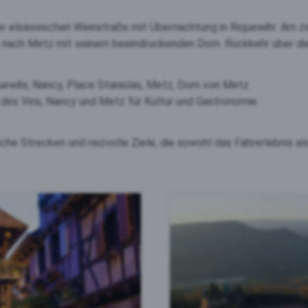
er elsässischen Weinstraße mit Übernachtung in Riquewihr. Am z
rt nach Metz mit seinem beeindruckenden Dom. Rückkehr über die 
quewihr, Nancy, Place Stanislas, Metz, Dom von Metz
des Vins, Nancy und Metz für Kultur und Gastronomie
e Strecken und reizvolle Ziele, die sowohl das Fahrerlebnis als 