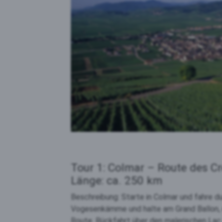
Tour 1: Colmar – Route des C
Länge: ca. 250 km
Beschreibung: Starte in Colmar und fahre d
Vogesenkämme und halte am Grand Ballon, 
Route. Rückfahrt über den malerischen Lac