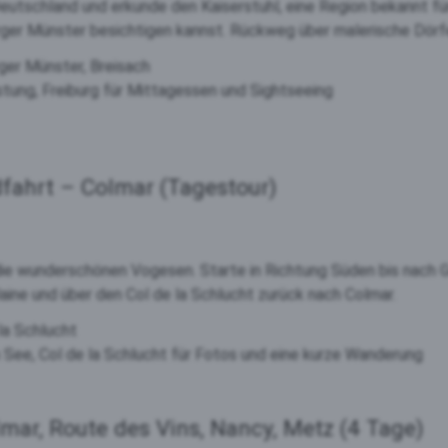
utschland und erkunde den Kaiserstuhl, eine Region bekannt für
urger Münster besichtigen kannst. Rückweg über malerische Dörf
urger Münster, Breisach
stung, Freiburg für Mittagessen und Sightseeing
fahrt – Colmar (Tagestour)
 die wunderschönen Vogesen. Starte in Richtung Süden bis nach
aine und über den Col de la Schlucht zurück nach Colmar.
la Schlucht
ee, Col de la Schlucht für Fotos und eine kurze Wanderung
mar, Route des Vins, Nancy, Metz (4 Tage)