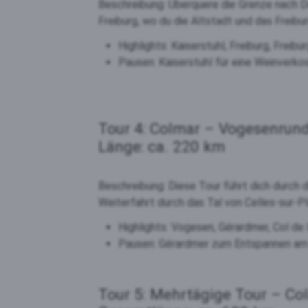
Beschreibung: Überquere die Grenze nach De
Freiburg, wo du die Altstadt und das Freib
Highlights: Kaiserstuhl, Freiburg, Freib
Pausen: Kaiserstuhl für eine Weinverko
Tour 4: Colmar – Vogesenrund
Länge: ca. 220 km
Beschreibung: Diese Tour führt dich durch
Weiterfahrt durch das Tal von Celles-sur-Pl
Highlights: Vogesen, Gérardmer, Col de 
Pausen: Gérardmer zum Entspannen am S
Tour 5: Mehrtägige Tour – Col