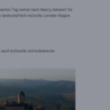
weiten Tag weiter nach Nancy, bekannt für
landschaftlich reizvolle Lorraine-Region
auch kulturelle und kulinarische