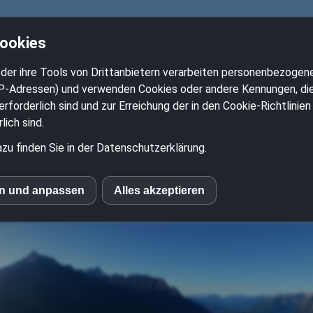
Cookies
2-Ventil-Boxer.de
der ihre Tools von Drittanbietern verarbeiten personenbezogene
P-Adressen) und verwenden Cookies oder andere Kennungen, die 
rforderlich sind und zur Erreichung der in den Cookie-Richtlini
pps und Tricks für alle 
ich sind.
zu finden Sie in der Datenschutzerklärung.
wie R65 R80 R90 R100 B
en und anpassen
Alles akzeptieren
le Fonts