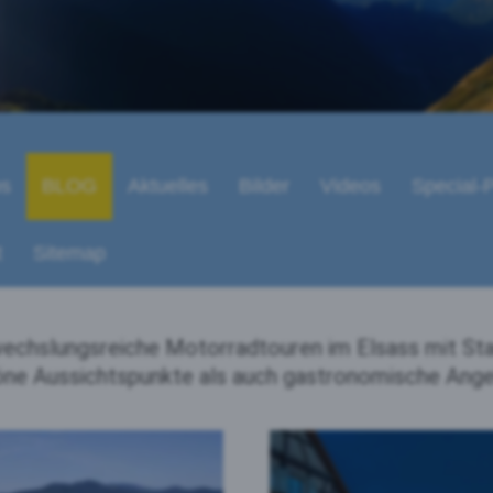
ps
BLOG
Aktuelles
Bilder
Videos
Special-P
t
Sitemap
wechslungsreiche Motorradtouren im Elsass mit Sta
öne Aussichtspunkte als auch gastronomische Ange