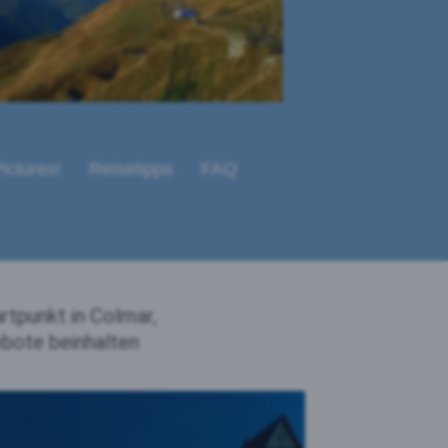
ictures!
Reisetipps
FAQ
rtpunkt in Colmar,
bote beinhalten