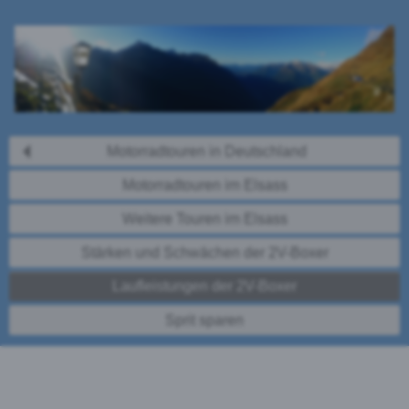
Motorradtouren in Deutschland
Motorradtouren im Elsass
Weitere Touren im Elsass
Stärken und Schwächen der 2V-Boxer
Laufleistungen der 2V-Boxer
Sprit sparen