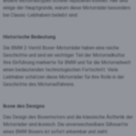
andere Motorradtypen schwer replizieren können. Hier sind
einige der Hauptgründe, warum diese Motorräder besonders
bei Classic-Liebhabern beliebt sind:
Historische Bedeutung
Die BMW 2-Ventil Boxer-Motorräder haben eine reiche
Geschichte und sind ein wichtiger Teil der Motorradkultur.
Ihre Einführung markierte für BMW und für die Motorradwelt
einen bedeutenden technologischen Fortschritt. Viele
Liebhaber schätzen diese Motorräder für ihre Rolle in der
Geschichte des Motorradfahrens.
Ikone des Designs
Das Design des Boxermotors und die klassische Ästhetik der
Motorräder sind ikonisch. Die unverwechselbare Silhouette
eines BMW Boxers ist sofort erkennbar und zieht