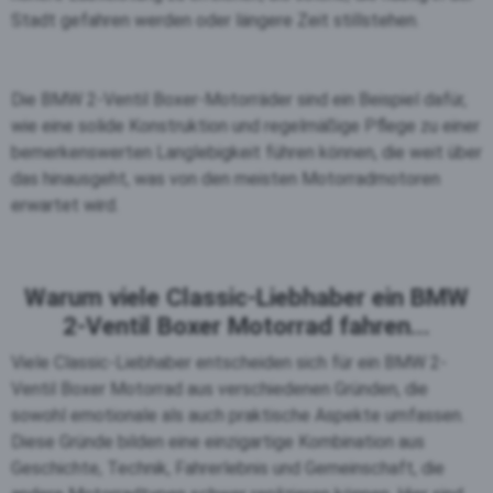
Stadt gefahren werden oder längere Zeit stillstehen.
Die BMW 2-Ventil Boxer-Motorräder sind ein Beispiel dafür,
wie eine solide Konstruktion und regelmäßige Pflege zu einer
bemerkenswerten Langlebigkeit führen können, die weit über
das hinausgeht, was von den meisten Motorradmotoren
erwartet wird.
Warum viele Classic-Liebhaber ein BMW
2-Ventil Boxer Motorrad fahren...
Viele Classic-Liebhaber entscheiden sich für ein BMW 2-
Ventil Boxer Motorrad aus verschiedenen Gründen, die
sowohl emotionale als auch praktische Aspekte umfassen.
Diese Gründe bilden eine einzigartige Kombination aus
Geschichte, Technik, Fahrerlebnis und Gemeinschaft, die