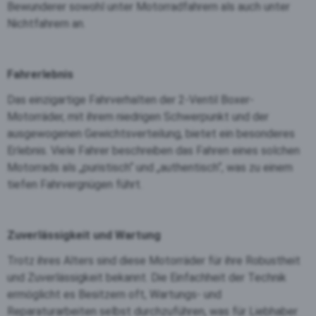
Bewunderer sowohl unter Motorradfahrern als auch unter
Nichtfahrern an.
Fahrerlebnis
Das einzigartige Fahrverhalten der 2-Ventil Boxer-
Motorräder, mit ihrem niedrigen Schwerpunkt und der
ausgewogenen Gewichtsverteilung, bietet ein besonderes
Erlebnis. Viele Fahrer beschreiben das Fahren eines solchen
Motorrads als „puristisch“ und „authentisch“, was zu einem
tiefen Fahrvergnügen führt.
Zuverlässigkeit und Wartung
Trotz ihres Alters sind diese Motorräder für ihre Robustheit
und Zuverlässigkeit bekannt. Die Einfachheit der Technik
ermöglicht es Besitzern oft, Wartungs- und
Reparaturarbeiten selbst durchzuführen, was für Liebhaber