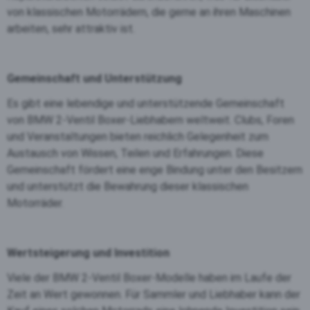
von klassischen Motorrädern, die gerne an ihren Maschinen
arbeiten, sehr attraktiv ist.
Gemeinschaft und Unterstützung
Es gibt eine lebendige und unterstützende Gemeinschaft
von BMW 2-Ventil Boxer-Liebhabern weltweit. Clubs, Foren
und Veranstaltungen bieten reichlich Gelegenheit zum
Austausch von Wissen, Teilen und Erfahrungen. Diese
Gemeinschaft fördert eine enge Bindung unter den Besitzern
und unterstützt die Bewahrung dieser klassischen
Motorräder.
Wertsteigerung und Investition
Viele der BMW 2-Ventil Boxer-Modelle haben im Laufe der
Zeit an Wert gewonnen. Für Sammler und Liebhaber kann der