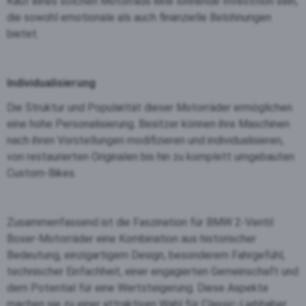
Kauf eines solchen Motorrads eine lohnende Investition sein,
die sowohl emotionale als auch finanzielle Belohnungen
bietet.
Individualisierung
Die Struktur und Popularität dieser Motorräder ermöglichen
eine hohe Personalisierung. Besitzer können ihre Maschinen
nach ihren Vorstellungen modifizieren und individualisieren,
von restaurierten Originalen bis hin zu komplett umgebauten
Custom-Bikes.
Zusammenfassend ist die Faszination für BMW 2-Ventil
Boxer-Motorräder eine Kombination aus historischer
Bedeutung, einzigartigem Design, besonderem Fahrgefühl,
technischer Einfachheit, einer engagierten Gemeinschaft und
dem Potential für eine Wertsteigerung. Diese Aspekte
machen sie zu einer attraktiven Wahl für Classic-Liebhaber