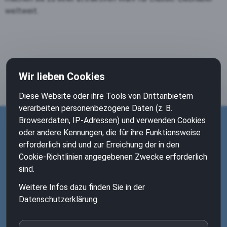
weltweit.
Wir lieben Cookies
Diese Website oder ihre Tools von Drittanbietern
verarbeiten personenbezogene Daten (z. B.
Browserdaten, IP-Adressen) und verwenden Cookies
oder andere Kennungen, die für ihre Funktionsweise
©
2-Ventil-Boxer.de
|
Impressum
|
Datenschutz
|
erforderlich sind und zur Erreichung der in den
Haftungsausschluss
|
Widerruf
|
Powered by
Cookie-Richtlinien angegebenen Zwecke erforderlich
digimedia.online |
sind.
Weitere Infos dazu finden Sie in der
Datenschutzerklärung.
Bei einigen unserer Links handelt es sich um Affiliate-