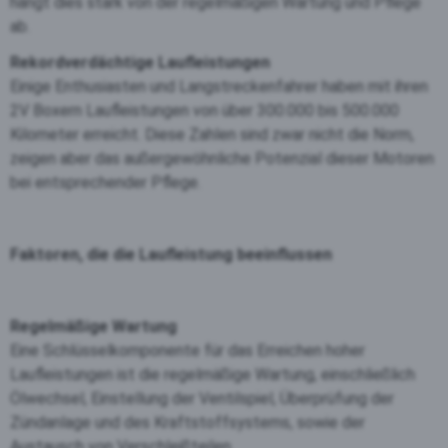
hängt dies stark von der regelmäßigen Wartung und Pflege
ab.
Rekordverdächtige Laufleistungen
Einige Enthusiasten und Langstreckenfahrer haben mit ihren
2V Boxern Laufleistungen von über 300.000 bis 500.000
Kilometer erreicht. Diese Zahlen sind zwar nicht die Norm,
zeigen aber das außergewöhnliche Potenzial dieser Motoren
bei entsprechender Pflege.
Faktoren, die die Laufleistung beeinflussen
Regelmäßige Wartung
Eine Schlüsselkomponente für das Erreichen hoher
Laufleistungen ist die regelmäßige Wartung, einschließlich
Ölwechsel, Einstellung der Ventilspiel, Überprüfung der
Zündanlage und des Kraftstoffsystems, sowie der
Austausch von Verschleißteilen.