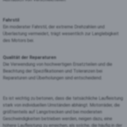
Fahrstil
Ein moderater Fahrstil, der extreme Drehzahlen und
Überlastung vermeidet, trägt wesentlich zur Langlebigkeit
des Motors bei.
Qualität der Reparaturen
Die Verwendung von hochwertigen Ersatzteilen und die
Beachtung der Spezifikationen und Toleranzen bei
Reparaturen und Überholungen sind entscheidend.
Es ist wichtig zu betonen, dass die tatsächliche Laufleistung
stark von individuellen Umständen abhängt. Motorräder, die
größtenteils auf Langstrecken und bei moderaten
Geschwindigkeiten betrieben werden, neigen dazu, eine
höhere Laufleistung zu erreichen, als solche, die häufig in der