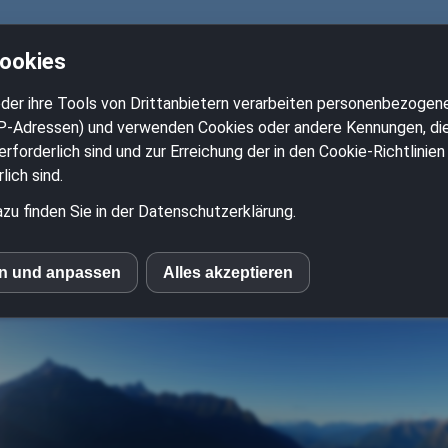
Cookies
2-Ventil-Boxer.de
der ihre Tools von Drittanbietern verarbeiten personenbezogene
P-Adressen) und verwenden Cookies oder andere Kennungen, die 
rforderlich sind und zur Erreichung der in den Cookie-Richtlini
pps und Tricks für alle 
ich sind.
zu finden Sie in der Datenschutzerklärung.
wie R65 R80 R90 R100 B
en und anpassen
Alles akzeptieren
le Fonts