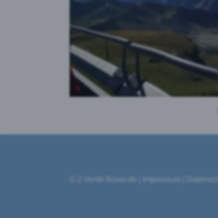
©
2-Ventil-Boxer.de
|
Impressum
|
Datensch