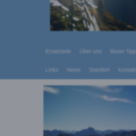
Ersatzteile
Über uns
Boxer Tip
Links
News
Standort
Kontak