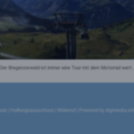
Der Bregenzerwald ist immer eine Tour mit dem Motorrad wert..
utz
|
Haftungsausschluss
|
Widerruf
|
Powered by digimedia.on