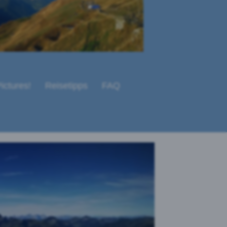
ictures!
Reisetipps
FAQ