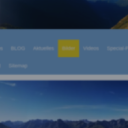
ps
BLOG
Aktuelles
Bilder
Videos
Special-P
t
Sitemap