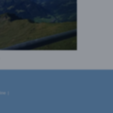
.
line |